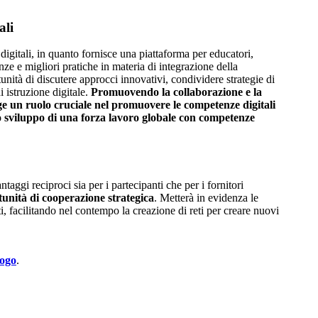
ali
igitali, in quanto fornisce una piattaforma per educatori,
nze e migliori pratiche in materia di integrazione della
nità di discutere approcci innovativi, condividere strategie di
 istruzione digitale.
Promuovendo la collaborazione e la
ge un ruolo cruciale nel promuovere le competenze digitali
llo sviluppo di una forza lavoro globale con competenze
gi reciproci sia per i partecipanti che per i fornitori
tunità di cooperazione strategica
. Metterà in evidenza le
i, facilitando nel contempo la creazione di reti per creare nuovi
uogo
.