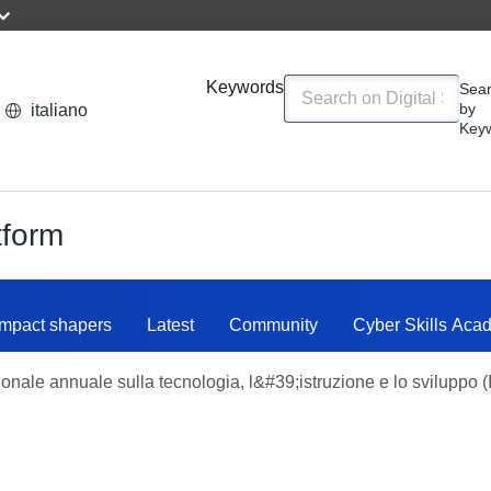
Keywords
Sea
by
italiano
Key
tform
Impact shapers
Latest
Community
Cyber Skills Aca
ionale annuale sulla tecnologia, l&#39;istruzione e lo svilupp