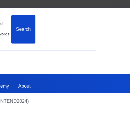
rch
Search
words
demy
About
o (INTEND2024)