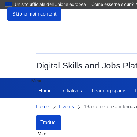
Un sito ufficiale dell’Unione europea
Come esserne sicuri?
Skip to main content
Digital Skills and Jobs Pla
Menu
Home
Initiatives
Learning space
Home
Events
18a conferenza internaz
Traduci
Mar