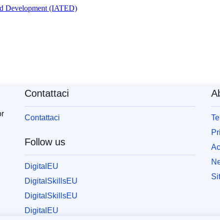
and Development (IATED)
Contattaci
Ab
or
Contattaci
Te
Pr
Follow us
Ac
Ne
DigitalEU
Si
DigitalSkillsEU
DigitalSkillsEU
DigitalEU